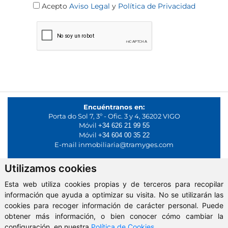
Acepto
Aviso Legal
y
Política de Privacidad
Encuéntranos en:
Porta do Sol 7, 3º - Ofic. 3 y 4, 36202 VIGO
Móvil
+34 626 21 99 55
Móvil
+34 604 00 35 22
E-mail
inmobiliaria@tramyges.com
Utilizamos cookies
Horario de oficina:
De lunes a viernes de 9:00 a 19:00
Esta web utiliza cookies propias y de terceros para recopilar
Redes sociales:
información que ayuda a optimizar su visita. No se utilizarán las
cookies para recoger información de carácter personal. Puede
obtener más información, o bien conocer cómo cambiar la
configuración, en nuestra
Política de Cookies
.