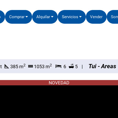
o
Comprar
Alquilar
Servicios
Vender
So
Tui - Areas
2
2
t
385 m
1053 m
6
5
NOVEDAD