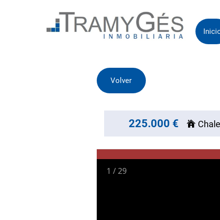
Inici
Volver
225.000 €
Chale
1
/
29