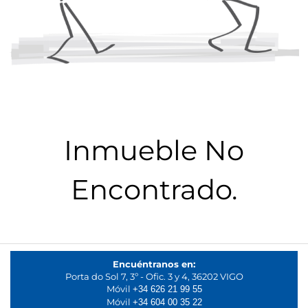
Inmueble No
Encontrado.
Encuéntranos en:
Porta do Sol 7, 3º - Ofic. 3 y 4, 36202 VIGO
Móvil
+34 626 21 99 55
Móvil
+34 604 00 35 22